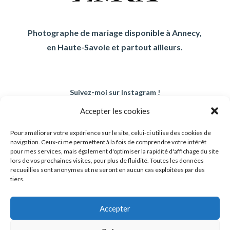
Photographe de mariage disponible à Annecy,
en Haute-Savoie et partout ailleurs.
Suivez-moi sur Instagram !
Accepter les cookies
Pour améliorer votre expérience sur le site, celui-ci utilise des cookies de
navigation. Ceux-ci me permettent à la fois de comprendre votre intérêt
pour mes services, mais également d'optimiser la rapidité d'affichage du site
lors de vos prochaines visites, pour plus de fluidité. Toutes les données
recueillies sont anonymes et ne seront en aucun cas exploitées par des
tiers.
Accepter
Politique de confidientialité
|
Mentions légales